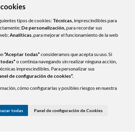
a cookies
guientes tipos de cookies:
Técnicas
, imprescindibles para
ectamente;
De personalización,
para recordar sus
 web;
Analíticas
, para mejorar el funcionamiento de la web
ón
“Aceptar todas”
consideramos que acepta su uso. Si
 todas”
o continúa navegando sin realizar ninguna acción,
técnicas imprescindibles. Para personalizar sus
anel de configuración de cookies”.
mación, cómo configurarlas y posibles riesgos en nuestra
CA)
- ARAGÓN
(ESPAÑA)
hazar todas
Panel de configuración de Cookies
E DATOS
ACCESIBILIDAD
POLÍTICA DE COOKIES