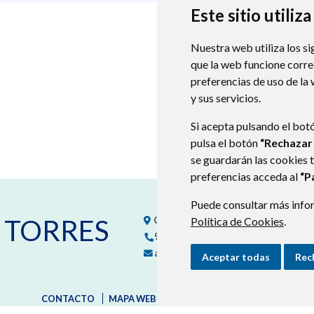
Este sitio utiliz
Nuestra web utiliza los si
que la web funcione corr
preferencias de uso de la
y sus servicios.
Si acepta pulsando el bot
pulsa el botón
“Rechazar
se guardarán las cookies 
preferencias acceda al
“P
Puede consultar más infor
 TORRES
C/ Santa Ana, sn
22133
BLECUA (HUES
Política de Cookies
.
974260150
974260150
aytoblecuatorres@aragon.es
Aceptar todas
Rec
CONTACTO
MAPA WEB
AVISO LEGAL
PROTECCIÓN D