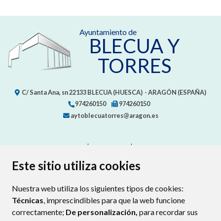
Ayuntamiento de
BLECUA Y
TORRES
C/ Santa Ana, sn
22133
BLECUA (HUESCA)
- ARAGÓN
(ESPAÑA)
974260150
974260150
aytoblecuatorres@aragon.es
CONTACTO
MAPA WEB
AVISO LEGAL
PROTECCIÓN DE DATOS
ACCESIBILIDAD
Este sitio utiliza cookies
POLÍTICA DE COOKIES
Nuestra web utiliza los siguientes tipos de cookies:
ENLAC
Técnicas
, imprescindibles para que la web funcione
correctamente;
De personalización,
para recordar sus