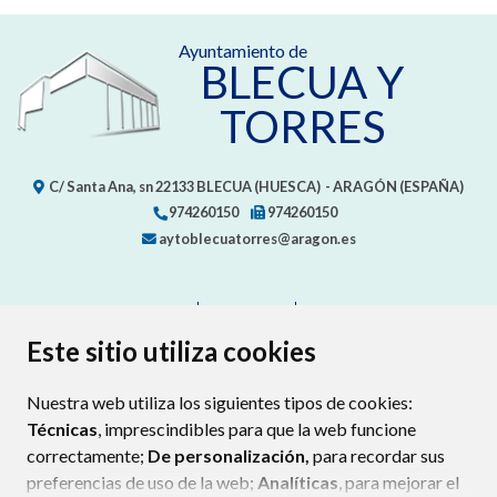
Ayuntamiento de
BLECUA Y
TORRES
C/ Santa Ana, sn
22133
BLECUA (HUESCA)
- ARAGÓN
(ESPAÑA)
974260150
974260150
aytoblecuatorres@aragon.es
CONTACTO
MAPA WEB
AVISO LEGAL
PROTECCIÓN DE DATOS
ACCESIBILIDAD
Este sitio utiliza cookies
POLÍTICA DE COOKIES
Nuestra web utiliza los siguientes tipos de cookies:
ENLAC
Técnicas
, imprescindibles para que la web funcione
correctamente;
De personalización,
para recordar sus
preferencias de uso de la web;
Analíticas
, para mejorar el