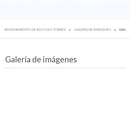
AYUNTAMIENTO DE BLECUA Y TORRES
GALERÍA DE IMÁGENES
GALER
Galería de imágenes