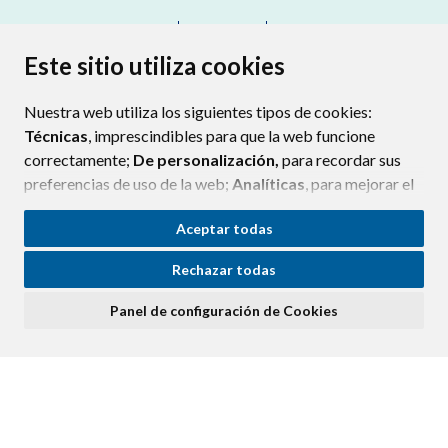
CONTACTO
MAPA WEB
AVISO LEGAL
PROTECCIÓN DE DATOS
ACCESIBILIDAD
Este sitio utiliza cookies
POLÍTICA DE COOKIES
Nuestra web utiliza los siguientes tipos de cookies:
ENLAC
Técnicas
, imprescindibles para que la web funcione
correctamente;
De personalización,
para recordar sus
preferencias de uso de la web;
Analíticas
, para mejorar el
funcionamiento de la web y sus servicios.
Aceptar todas
Si acepta pulsando el botón
“Aceptar todas”
Rechazar todas
consideramos que acepta su uso. Si pulsa el botón
“Rechazar todas”
o continúa navegando sin realizar
Panel de configuración de Cookies
ninguna acción, se guardarán las cookies técnicas
imprescindibles. Para personalizar sus preferencias
acceda al
“Panel de configuración de cookies”.
Puede consultar más información, cómo configurarlas y
posibles riesgos en nuestra
Política de Cookies
.