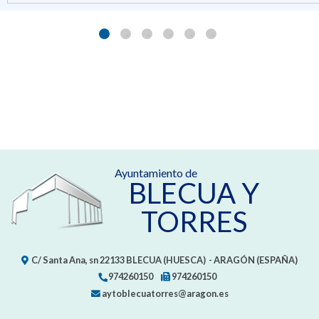
Ayuntamiento de
BLECUA Y
TORRES
C/ Santa Ana, sn
22133
BLECUA (HUESCA)
- ARAGÓN
(ESPAÑA)
974260150
974260150
aytoblecuatorres@aragon.es