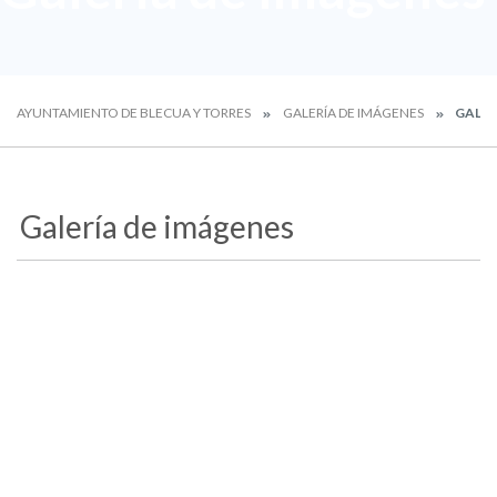
AYUNTAMIENTO DE BLECUA Y TORRES
GALERÍA DE IMÁGENES
GALER
Galería de imágenes