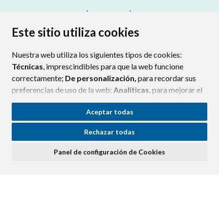
CONTACTO
MAPA WEB
AVISO LEGAL
PROTECCIÓN DE DATOS
ACCESIBILIDAD
Este sitio utiliza cookies
POLÍTICA DE COOKIES
Nuestra web utiliza los siguientes tipos de cookies:
ENLAC
Técnicas
, imprescindibles para que la web funcione
correctamente;
De personalización,
para recordar sus
preferencias de uso de la web;
Analíticas
, para mejorar el
funcionamiento de la web y sus servicios.
Aceptar todas
Si acepta pulsando el botón
“Aceptar todas”
Rechazar todas
consideramos que acepta su uso. Si pulsa el botón
“Rechazar todas”
o continúa navegando sin realizar
Panel de configuración de Cookies
ninguna acción, se guardarán las cookies técnicas
imprescindibles. Para personalizar sus preferencias
acceda al
“Panel de configuración de cookies”.
Puede consultar más información, cómo configurarlas y
posibles riesgos en nuestra
Política de Cookies
.