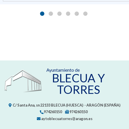
Ayuntamiento de
BLECUA Y
TORRES
C/ Santa Ana, sn
22133
BLECUA (HUESCA)
- ARAGÓN
(ESPAÑA)
974260150
974260150
aytoblecuatorres@aragon.es