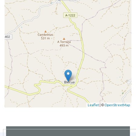
Leaflet
| ©
OpenStreetMap