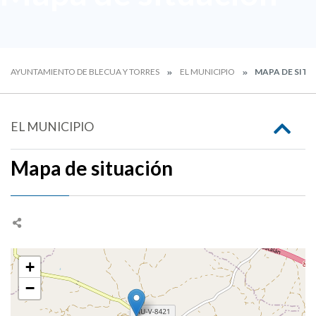
AYUNTAMIENTO DE BLECUA Y TORRES
EL MUNICIPIO
MAPA DE SIT
EL MUNICIPIO
Mapa de situación
+
−