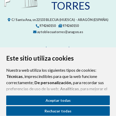
TORRES
C/ Santa Ana, sn
22133
BLECUA (HUESCA)
- ARAGÓN
(ESPAÑA)
974260150
974260150
aytoblecuatorres@aragon.es
CONTACTO
MAPA WEB
AVISO LEGAL
PROTECCIÓN DE DATOS
ACCESIBILIDAD
Este sitio utiliza cookies
POLÍTICA DE COOKIES
Nuestra web utiliza los siguientes tipos de cookies:
ENLAC
Técnicas
, imprescindibles para que la web funcione
correctamente;
De personalización,
para recordar sus
preferencias de uso de la web;
Analíticas
, para mejorar el
funcionamiento de la web y sus servicios.
Aceptar todas
Si acepta pulsando el botón
“Aceptar todas”
Rechazar todas
consideramos que acepta su uso. Si pulsa el botón