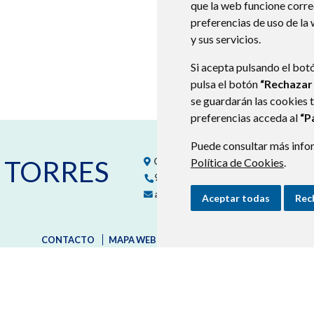
que la web funcione corr
preferencias de uso de la
y sus servicios.
Si acepta pulsando el bot
pulsa el botón
“Rechazar
se guardarán las cookies 
preferencias acceda al
“P
Puede consultar más infor
 TORRES
C/ Santa Ana, sn
22133
BLECUA (HUES
Política de Cookies
.
974260150
974260150
aytoblecuatorres@aragon.es
Aceptar todas
Rec
CONTACTO
MAPA WEB
AVISO LEGAL
PROTECCIÓN D