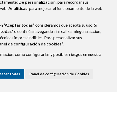
ectamente;
De personalización,
para recordar sus
 web;
Analíticas
, para mejorar el funcionamiento de la web
ón
“Aceptar todas”
consideramos que acepta su uso. Si
 todas”
o continúa navegando sin realizar ninguna acción,
técnicas imprescindibles. Para personalizar sus
anel de configuración de cookies”.
mación, cómo configurarlas y posibles riesgos en nuestra
CA)
- ARAGÓN
(ESPAÑA)
hazar todas
Panel de configuración de Cookies
E DATOS
ACCESIBILIDAD
POLÍTICA DE COOKIES
ENLACE EXTERNO A